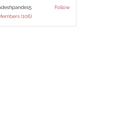
adeshpande15
Follow
hpande15
 Members (106)