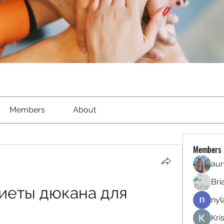
Members
About
Members
aur
Bri
иеты дюкана для 
nyl
Kri