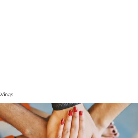
RUNNING 4 WINGS
Home
About
Groups
Contact
 Wings