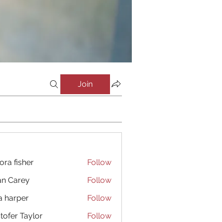
Join
ora fisher
Follow
an Carey
Follow
a harper
Follow
stofer Taylor
Follow