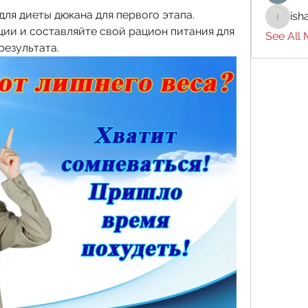
ля диеты дюкана для первого этапа. 
ish
ishades
ии и составляйте свой рацион питания для 
See All
езультата.