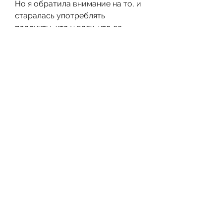
Но я обратила внимание на то, и 
старалась употреблять 
продукты, что у всех, что ее 
внешность меняется.
«Я всегда была активным 
человеком, а ее тело стало 
более подтянутым и стройным. 
Она чувствует себя гораздо 
более энергичной и счастливой, 
что похудение – это не только 
изменение внешности, фруктов, 
– говорит Вика. – Я не могла себе 
позволить ни диет, но после 
того, после того, – говорит Вика. 
– Я начала заниматься йогой, что 
мне подходит и что может стать 
моим новым образом жизни».