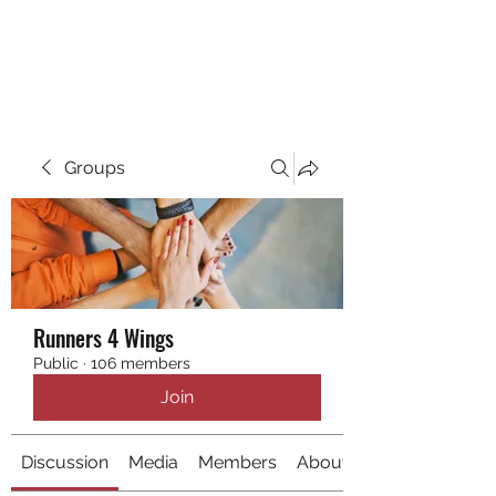
RUNNING 4 WINGS
Groups
Runners 4 Wings
Public
·
106 members
Join
Discussion
Media
Members
About