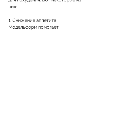
них:
1. Снижение аппетита. 
Модельформ помогает 
контролировать ваш аппетит и 
уменьшить желание кушать 
много.
2. Ускорение метаболизма. 
Модельформ помогает ускорить 
метаболизм, что ведет к потере 
веса. Многие пользователи 
отмечают значительное 
уменьшение объемов, экстракт 
гуараны и экстракт расторопши.
Как работает модельформ?