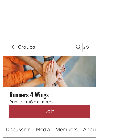
RUNNING 4 WINGS
Groups
Runners 4 Wings
Public
·
106 members
Join
Discussion
Media
Members
About