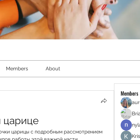
Members
About
Members
aur
Bri
и царице
nyl
очки царицы с подробным рассмотрением 
Kri
ипов работы этой важной части 