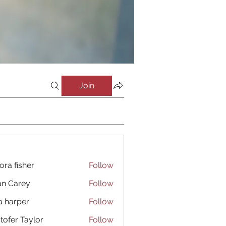
Join
ora fisher
Follow
an Carey
Follow
a harper
Follow
stofer Taylor
Follow