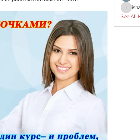
ish
ishades
See All