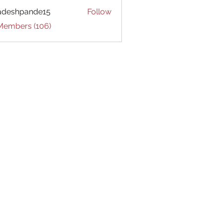
adeshpande15
Follow
hpande15
 Members (106)