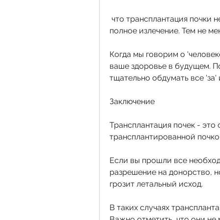
 что трансплантация почки не является панацеей и не гарантирует 
полное излечение. Тем не ме
Когда мы говорим о 'человек
ваше здоровье в будущем. П
тщательно обдумать все 'за' и
Заключение
Трансплантация почек - это 
трансплантированной почко
Если вы прошли все необход
разрешение на донорство, н
грозит летальный исход.
В таких случаях транспланта
Важно отметить, что они не 