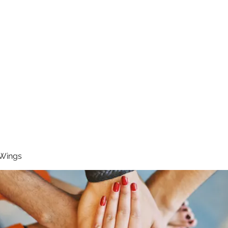
RUNNING 4 WINGS
Home
About
Groups
Contact
 Wings