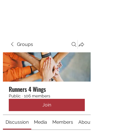
RUNNING 4 WINGS
Groups
Runners 4 Wings
Public
·
106 members
Join
Discussion
Media
Members
About