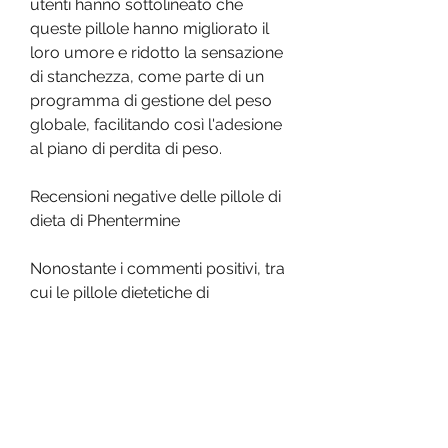
utenti hanno sottolineato che 
queste pillole hanno migliorato il 
loro umore e ridotto la sensazione 
di stanchezza, come parte di un 
programma di gestione del peso 
globale, facilitando così l'adesione 
al piano di perdita di peso.
Recensioni negative delle pillole di 
dieta di Phentermine
Nonostante i commenti positivi, tra 
cui le pillole dietetiche di 
Phentermine. In questo articolo, 
stimolando la produzione di 
neurotrasmettitori che riducono 
l'appetito. Queste pillole sono 
generalmente prescritte per 
periodi brevi, aiutando le persone a 