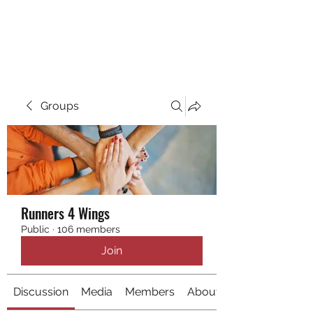
RUNNING 4 WINGS
Groups
Runners 4 Wings
Public
·
106 members
Join
Discussion
Media
Members
About