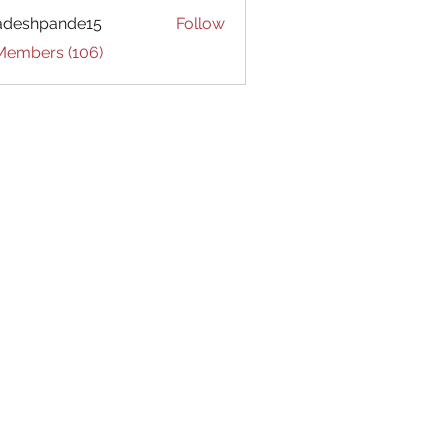
adeshpande15
Follow
hpande15
 Members (106)