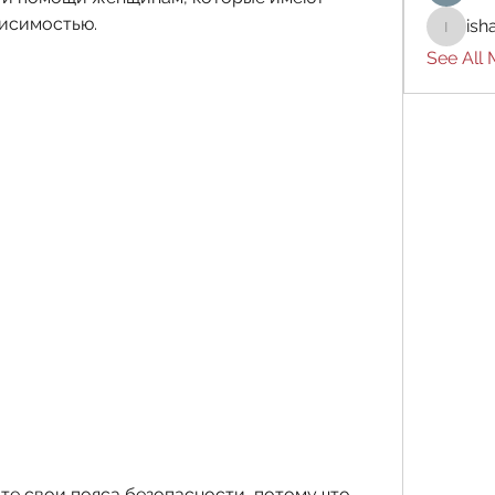
висимостью.
ish
ishades
See All
те свои пояса безопасности, потому что 