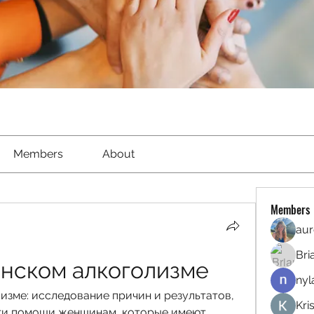
Members
About
Members
aur
Bri
нском алкоголизме
nyl
зме: исследование причин и результатов, 
Kri
ти помощи женщинам, которые имеют 