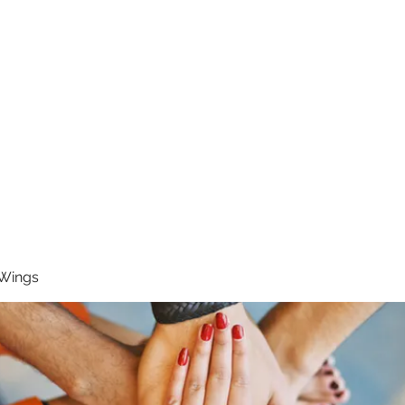
RUNNING 4 WINGS
Home
About
Groups
Contact
 Wings