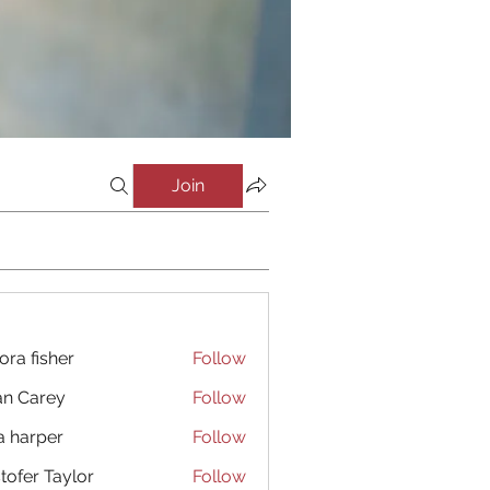
Join
ora fisher
Follow
an Carey
Follow
a harper
Follow
stofer Taylor
Follow