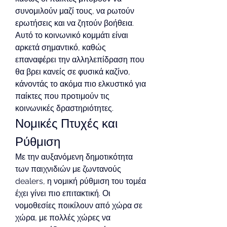
συνομιλούν μαζί τους, να ρωτούν 
ερωτήσεις και να ζητούν βοήθεια. 
Αυτό το κοινωνικό κομμάτι είναι 
αρκετά σημαντικό, καθώς 
επαναφέρει την αλληλεπίδραση που 
θα βρει κανείς σε φυσικά καζίνο, 
κάνοντάς το ακόμα πιο ελκυστικό για 
παίκτες που προτιμούν τις 
κοινωνικές δραστηριότητες.
Νομικές Πτυχές και 
Ρύθμιση
Με την αυξανόμενη δημοτικότητα 
των παιχνιδιών με ζωντανούς 
dealers, η νομική ρύθμιση του τομέα 
έχει γίνει πιο επιτακτική. Οι 
νομοθεσίες ποικίλουν από χώρα σε 
χώρα, με πολλές χώρες να 