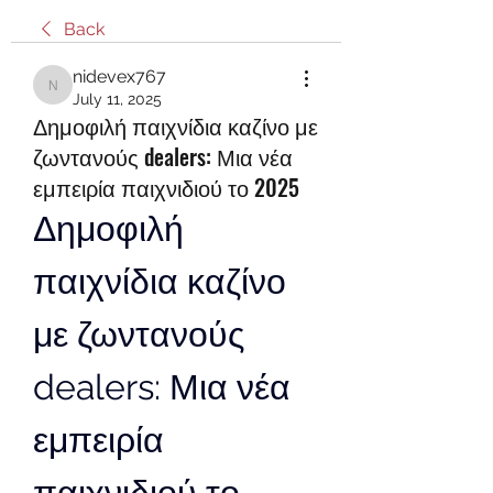
Back
nidevex767
nidevex767
July 11, 2025
Δημοφιλή παιχνίδια καζίνο με
ζωντανούς dealers: Μια νέα
εμπειρία παιχνιδιού το 2025
Δημοφιλή 
παιχνίδια καζίνο 
με ζωντανούς 
dealers: Μια νέα 
εμπειρία 
παιχνιδιού το 