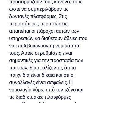
προσαρμόζουν τους κανόνες τους 
ώστε να συμπεριλάβουν τις 
ζωντανές πλατφόρμες. Στις 
περισσότερες περιπτώσεις, 
απαιτείται οι πάροχοι αυτών των 
υπηρεσιών να διαθέτουν άδειες που 
να επιβεβαιώνουν τη νομιμότητά 
τους. Αυτές οι ρυθμίσεις είναι 
σημαντικές για την προστασία των 
παικτών, διασφαλίζοντας ότι τα 
παιχνίδια είναι δίκαια και ότι οι 
συναλλαγές είναι ασφαλείς. Η 
νομολογία γύρω από τον τζόγο και 
τις διαδικτυακές πλατφόρμες 
συνεχίζει να εξελίσσεται, με στόχο τη 
διασφάλιση μιας υγιούς αγοράς για 
όλους τους εμπλεκόμενους.
Προοπτικές για το 