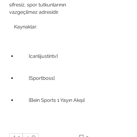
sifresiz, spor tutkunlarının 
vazgeçilmez adresidir.
    Kaynaklar:
        [canlijustintv]
        [Sportboss]
        [Bein Sports 1 Yayın Akışı]