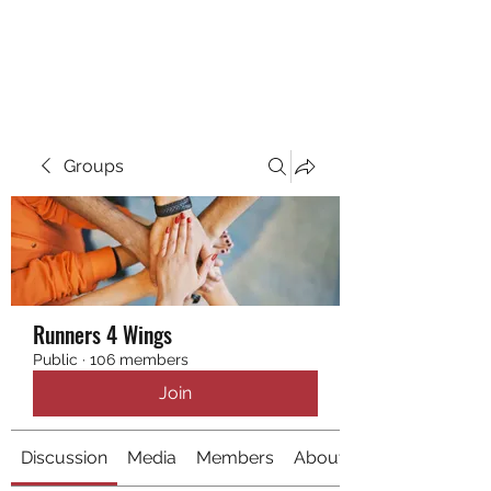
RUNNING 4 WINGS
Groups
Runners 4 Wings
Public
·
106 members
Join
Discussion
Media
Members
About