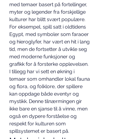
med temaer basert på fortellinger, 
myter og legender fra forskjellige 
kulturer har blitt svært populære. 
For eksempel, spill satt i oldtidens 
Egypt, med symboler som faraoer 
og hieroglyfer, har vært en hit i lang 
tid, men de fortsetter å utvikle seg 
med moderne funksjoner og 
grafikk for å forsterke opplevelsen.
I tillegg har vi sett en økning i 
temaer som omhandler lokal fauna 
og flora, og folklore, der spillere 
kan oppdage både eventyr og 
mystikk. Denne tilnærmingen gir 
ikke bare en sjanse til å vinne, men 
også en dypere forståelse og 
respekt for kulturen som 
spillsystemet er basert på.