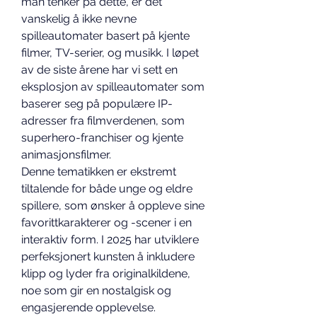
man tenker på dette, er det 
vanskelig å ikke nevne 
spilleautomater basert på kjente 
filmer, TV-serier, og musikk. I løpet 
av de siste årene har vi sett en 
eksplosjon av spilleautomater som 
baserer seg på populære IP-
adresser fra filmverdenen, som 
superhero-franchiser og kjente 
animasjonsfilmer.
Denne tematikken er ekstremt 
tiltalende for både unge og eldre 
spillere, som ønsker å oppleve sine 
favorittkarakterer og -scener i en 
interaktiv form. I 2025 har utviklere 
perfeksjonert kunsten å inkludere 
klipp og lyder fra originalkildene, 
noe som gir en nostalgisk og 
engasjerende opplevelse. 