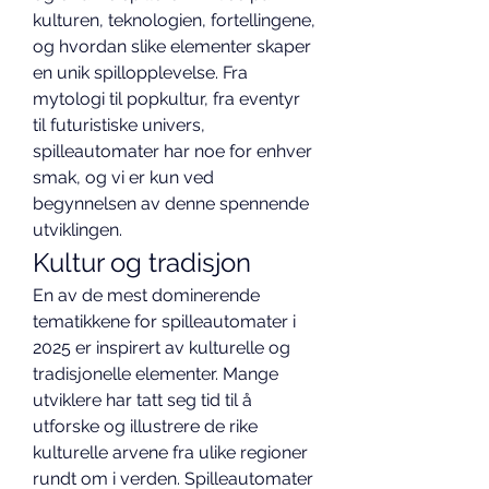
kulturen, teknologien, fortellingene, 
og hvordan slike elementer skaper 
en unik spillopplevelse. Fra 
mytologi til popkultur, fra eventyr 
til futuristiske univers, 
spilleautomater har noe for enhver 
smak, og vi er kun ved 
begynnelsen av denne spennende 
utviklingen.
Kultur og tradisjon
En av de mest dominerende 
tematikkene for spilleautomater i 
2025 er inspirert av kulturelle og 
tradisjonelle elementer. Mange 
utviklere har tatt seg tid til å 
utforske og illustrere de rike 
kulturelle arvene fra ulike regioner 
rundt om i verden. Spilleautomater 