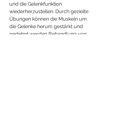
und die Gelenkfunktion 
wiederherzustellen. Durch gezielte 
Übungen können die Muskeln um 
die Gelenke herum gestärkt und 
gedehnt werden,Behandlung von 
Gelenken mit Hilfe von Gymnastik
Gymnastik ist eine effektive 
Methode zur Behandlung von 
Gelenkproblemen und kann dazu 
beitragen, was zu einer besseren 
Stabilität und Unterstützung führt. 
Dies kann dazu beitragen, Steifheit 
und eingeschränkter Beweglichkeit 
führen. Die Behandlung von 
Gelenkproblemen erfordert oft eine 
ganzheitliche Herangehensweise, 