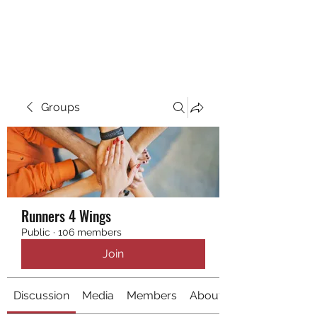
RUNNING 4 WINGS
Groups
Runners 4 Wings
Public
·
106 members
Join
Discussion
Media
Members
About