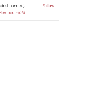
adeshpande15
Follow
hpande15
 Members (106)