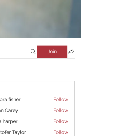
Join
ora fisher
Follow
an Carey
Follow
a harper
Follow
stofer Taylor
Follow