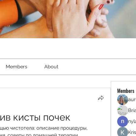
Members
About
Members
aur
Bri
ив кисты почек
nyl
щью чистотела: описание процедуры, 
Kri
ия, советы по домашней терапии.