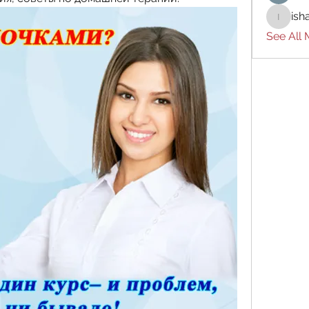
ish
ishades
See All