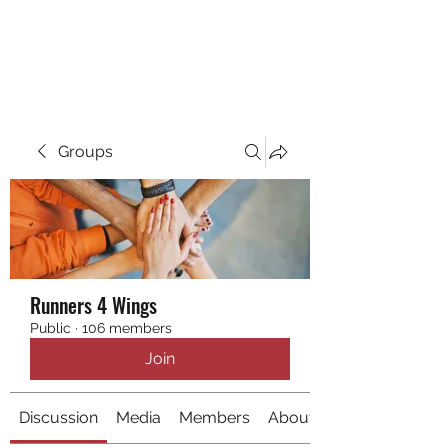
RUNNING 4 WINGS
Groups
Runners 4 Wings
Public
·
106 members
Join
Discussion
Media
Members
About