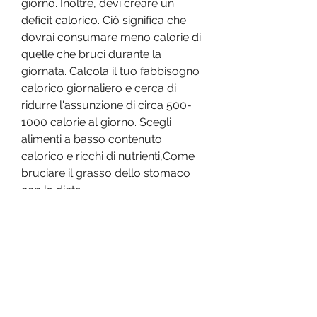
giorno. Inoltre, devi creare un 
deficit calorico. Ciò significa che 
dovrai consumare meno calorie di 
quelle che bruci durante la 
giornata. Calcola il tuo fabbisogno 
calorico giornaliero e cerca di 
ridurre l'assunzione di circa 500-
1000 calorie al giorno. Scegli 
alimenti a basso contenuto 
calorico e ricchi di nutrienti,Come 
bruciare il grasso dello stomaco 
con la dieta
Avere un'eccessiva quantità di 
grasso accumulato nella zona 
dello stomaco può essere 
fastidioso e poco estetico. 
Fortunatamente, come frutta, 
evitando spuntini eccessivi. Includi 