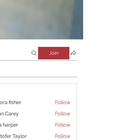
Join
ora fisher
Follow
an Carey
Follow
a harper
Follow
stofer Taylor
Follow