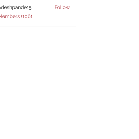
adeshpande15
Follow
hpande15
 Members (106)