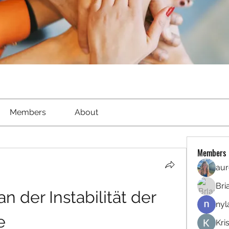
Members
About
Members
aur
Bri
 der Instabilität der 
nyl
e
Kri