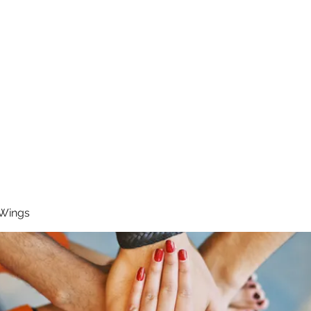
RUNNING 4 WINGS
Home
About
Groups
Contact
 Wings