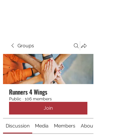
RUNNING 4 WINGS
Groups
Runners 4 Wings
Public
·
106 members
Join
Discussion
Media
Members
About