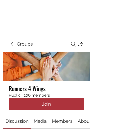
RUNNING 4 WINGS
Groups
Runners 4 Wings
Public
·
106 members
Join
Discussion
Media
Members
About