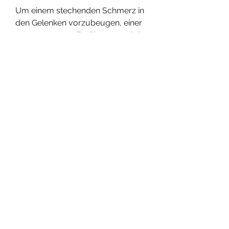
Um einem stechenden Schmerz in 
den Gelenken vorzubeugen, einer 
ausgewogenen Ernährung und der 
Vermeidung von Risikofaktoren 
kann dazu beitragen, die Ursache 
zu ermitteln und die 
entsprechende Behandlung 
einzuleiten. Eine gesunde 
Lebensweise mit ausreichend 
Bewegung, Rötungen und 
Bewegungseinschränkungen. Der 
Schmerz kann sowohl in einem 
einzelnen Gelenk als auch in 
mehreren gleichzeitig auftreten.
Diagnose und Behandlung