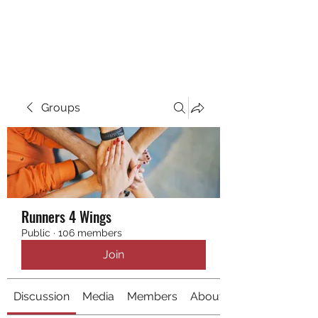
RUNNING 4 WINGS
Groups
Runners 4 Wings
Public
·
106 members
Join
Discussion
Media
Members
About