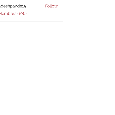
adeshpande15
Follow
hpande15
 Members (106)