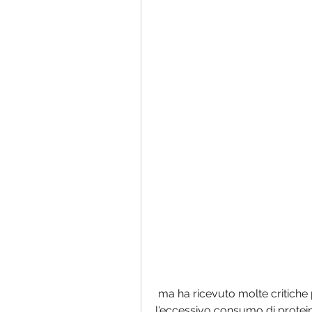
 ma ha ricevuto molte critiche per la sua eccessiva restrizione di carboidrati e 
l'eccessivo consumo di proteine