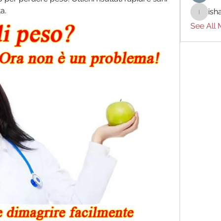
a.
ish
ishades
See All