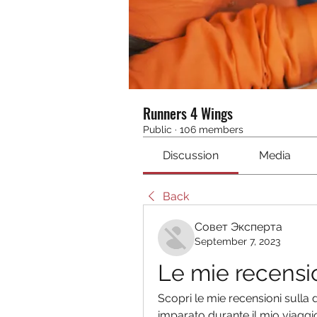
Runners 4 Wings
Public
·
106 members
Discussion
Media
Back
Совет Эксперта
September 7, 2023
Le mie recension
Scopri le mie recensioni sulla die
imparato durante il mio viaggio 