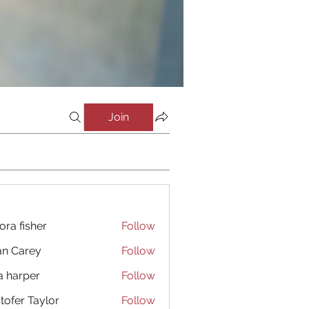
Join
ora fisher
Follow
an Carey
Follow
a harper
Follow
stofer Taylor
Follow