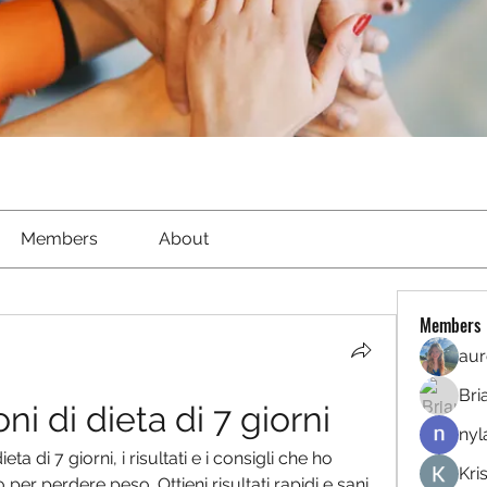
Members
About
Members
aur
Bri
i di dieta di 7 giorni
nyl
ta di 7 giorni, i risultati e i consigli che ho 
Kri
per perdere peso. Ottieni risultati rapidi e sani 