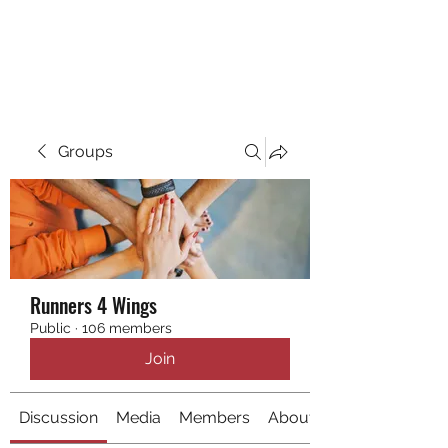
RUNNING 4 WINGS
Groups
Runners 4 Wings
Public
·
106 members
Join
Discussion
Media
Members
About