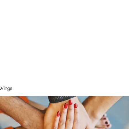
RUNNING 4 WINGS
Home
About
Groups
Contact
 Wings