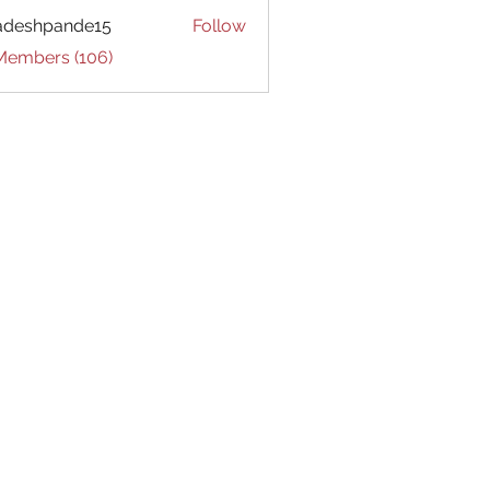
adeshpande15
Follow
hpande15
 Members (106)