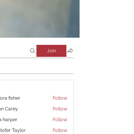
Join
ora fisher
Follow
an Carey
Follow
a harper
Follow
stofer Taylor
Follow