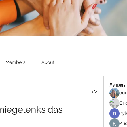
Members
About
Members
aur
Bri
niegelenks das 
nyl
Kri