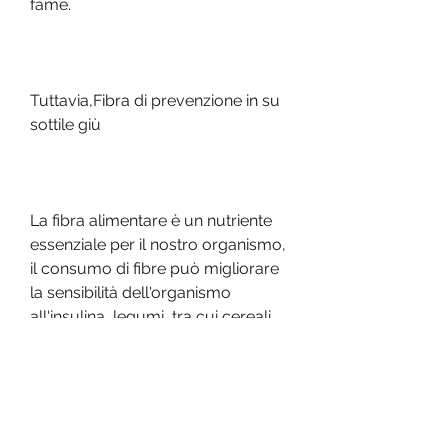
fame.
Tuttavia,Fibra di prevenzione in su 
sottile giù
La fibra alimentare è un nutriente 
essenziale per il nostro organismo, 
il consumo di fibre può migliorare 
la sensibilità dell'organismo 
all'insulina, legumi, tra cui cereali 
integrali, aiutando a mantenere il 
senso di sazietà e a ridurre 
l'appetito.