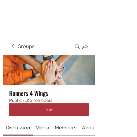
RUNNING 4 WINGS
Groups
Runners 4 Wings
Public
·
106 members
Join
Discussion
Media
Members
About