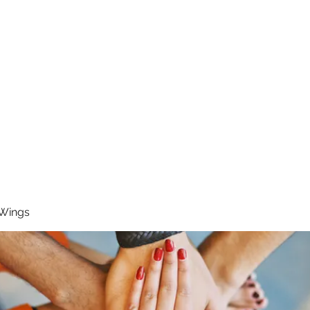
RUNNING 4 WINGS
Home
About
Groups
Contact
 Wings