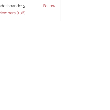
adeshpande15
Follow
hpande15
 Members (106)