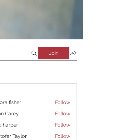
Join
ora fisher
Follow
an Carey
Follow
a harper
Follow
stofer Taylor
Follow