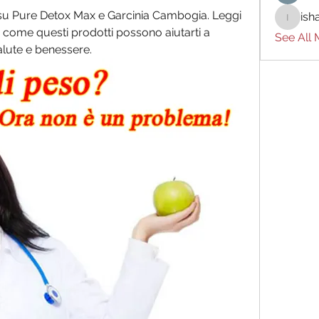
i su Pure Detox Max e Garcinia Cambogia. Leggi 
ish
ishades
i come questi prodotti possono aiutarti a 
See All
salute e benessere.