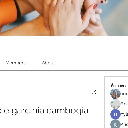
Members
About
Members
aur
Bri
 e garcinia cambogia 
nyl
Kri