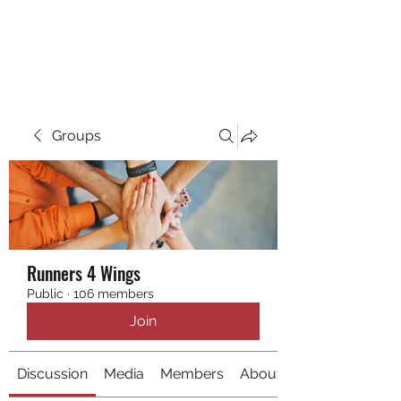
RUNNING 4 WINGS
Groups
Runners 4 Wings
Public
·
106 members
Join
Discussion
Media
Members
About