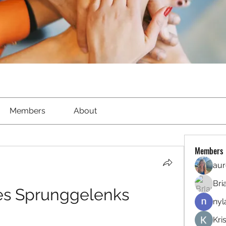
Members
About
Members
aur
Bri
es Sprunggelenks 
nyl
Kri