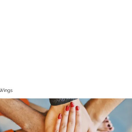
RUNNING 4 WINGS
Home
About
Groups
Contact
 Wings