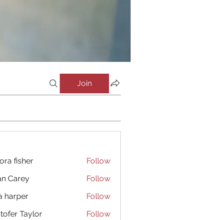
Join
ora fisher
Follow
an Carey
Follow
a harper
Follow
stofer Taylor
Follow