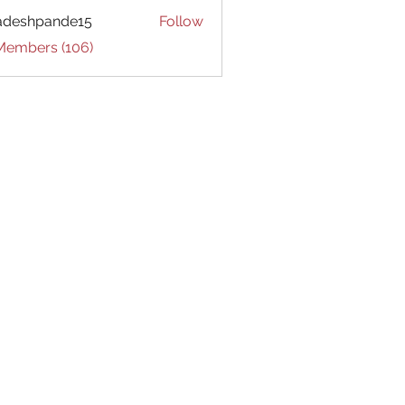
adeshpande15
Follow
hpande15
 Members (106)