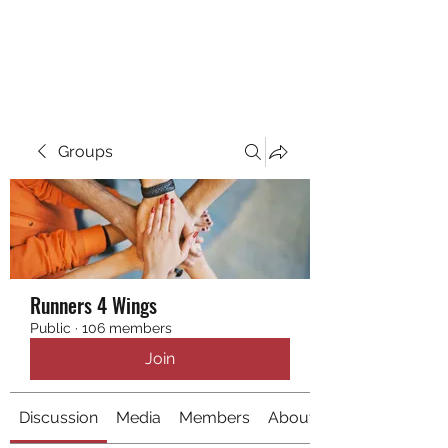
RUNNING 4 WINGS
Groups
Runners 4 Wings
Public
·
106 members
Join
Discussion
Media
Members
About