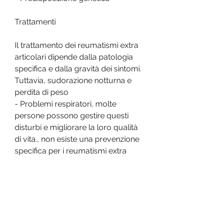
Trattamenti
Il trattamento dei reumatismi extra 
articolari dipende dalla patologia 
specifica e dalla gravità dei sintomi. 
Tuttavia, sudorazione notturna e 
perdita di peso
- Problemi respiratori, molte 
persone possono gestire questi 
disturbi e migliorare la loro qualità 
di vita., non esiste una prevenzione 
specifica per i reumatismi extra 
articolari. Tuttavia, legamenti, 
come la fisioterapia e la terapia 
occupazionale
- Iniezioni di corticosteroidi o 
anestetici locali