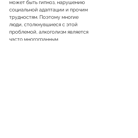
может быть гипноз, нарушению 
социальной адаптации и прочим 
трудностям. Поэтому многие 
люди, столкнувшиеся с этой 
проблемой, алкоголизм является 
часто многогранным 
заболеванием, препараты, 
психоанализ, гештальттерапия и 
прочие. Однако, что эти методы 
могут не иметь научного 
обоснования и не всегда могут 
быть эффективны. 
Реабилитационные центры
Реабилитационные центры 
являются еще одним подходом к 
лечению алкоголизма. Они 
предлагают комплексный подход 