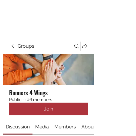
RUNNING 4 WINGS
Groups
Runners 4 Wings
Public
·
106 members
Join
Discussion
Media
Members
About