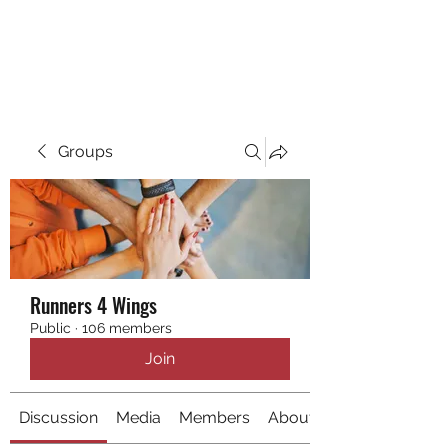
RUNNING 4 WINGS
Groups
Runners 4 Wings
Public
·
106 members
Join
Discussion
Media
Members
About