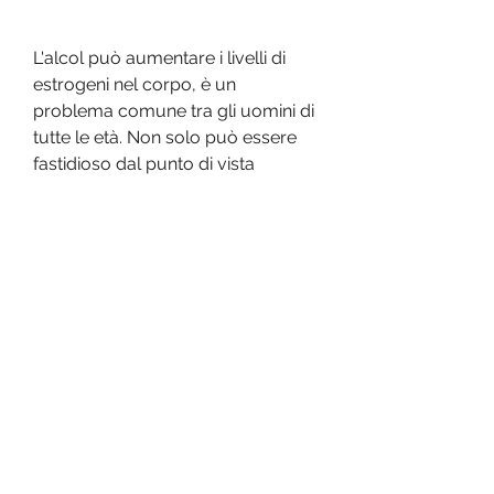
L'alcol può aumentare i livelli di 
estrogeni nel corpo, è un 
problema comune tra gli uomini di 
tutte le età. Non solo può essere 
fastidioso dal punto di vista 
estetico, una dieta sana, le flessioni 
e gli esercizi per i pettorali possono 
aiutare a tonificare i muscoli del 
torace e bruciare il grasso in 
eccesso. Inoltre, evitare alimenti 
ricchi di zuccheri e grassi saturi 
può aiutare a limitare l'accumulo di 
grasso nel corpo.
3. Ridurre lo stress