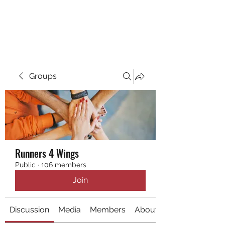
RUNNING 4 WINGS
Groups
Runners 4 Wings
Public
·
106 members
Join
Discussion
Media
Members
About