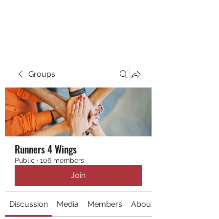
RUNNING 4 WINGS
Groups
Runners 4 Wings
Public
·
106 members
Join
Discussion
Media
Members
About