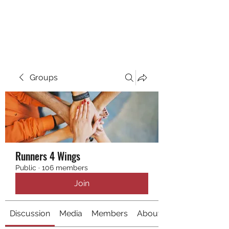
RUNNING 4 WINGS
Groups
Runners 4 Wings
Public
·
106 members
Join
Discussion
Media
Members
About