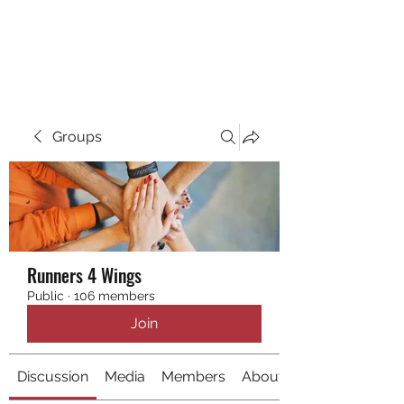
RUNNING 4 WINGS
Groups
Runners 4 Wings
Public
·
106 members
Join
Discussion
Media
Members
About