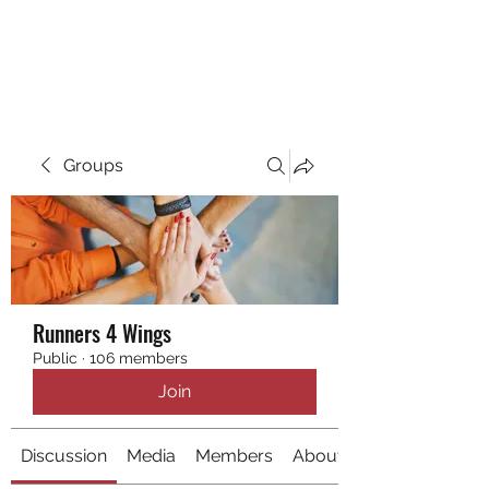
RUNNING 4 WINGS
Groups
Runners 4 Wings
Public
·
106 members
Join
Discussion
Media
Members
About