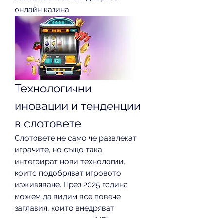
онлайн казина.
Технологични 
иновации и тенденции 
в слотовете
Слотовете не само че развлекат 
играчите, но също така 
интегрират нови технологии, 
които подобряват игровото 
изживяване. През 2025 година 
можем да видим все повече 
заглавия, които внедряват 