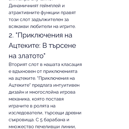
Динамичният геймплей и 
атрактивните функции правят 
този слот задължителен за 
всякакви любители на игрите.
2. "Приключения на 
Ацтеките: В търсене 
на златото"
Вторият слот в нашата класация 
е вдъхновен от приключенията 
на ацтеките. "Приключения на 
Ацтеките" предлага интуитивен 
дизайн и многослойна игрова 
механика, която поставя 
играчите в ролята на 
изследователи, търсещи древни 
съкровища. С 5 барабана и 
множество печеливши линии, 