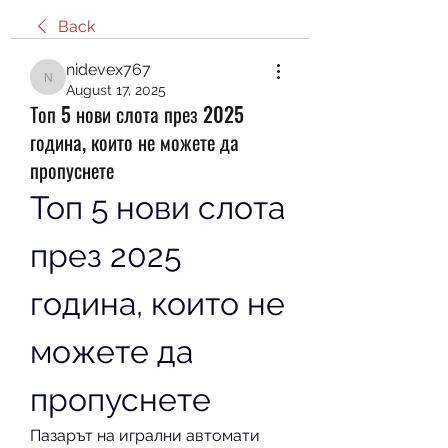
Back
nidevex767
nidevex767
August 17, 2025
Топ 5 нови слота през 2025
година, които не можете да
пропуснете
Топ 5 нови слота 
през 2025 
година, които не 
можете да 
пропуснете
Пазарът на игрални автомати 