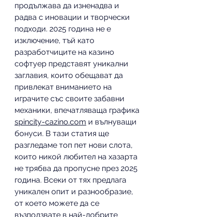
продължава да изненадва и 
радва с иновации и творчески 
подходи. 2025 година не е 
изключение, тъй като 
разработчиците на казино 
софтуер представят уникални 
заглавия, които обещават да 
привлекат вниманието на 
играчите със своите забавни 
механики, впечатляваща графика 
spincity-cazino.com
 и вълнуващи 
бонуси. В тази статия ще 
разгледаме топ пет нови слота, 
които никой любител на хазарта 
не трябва да пропусне през 2025 
година. Всеки от тях предлага 
уникален опит и разнообразие, 
от което можете да се 
възползвате в най-добрите 