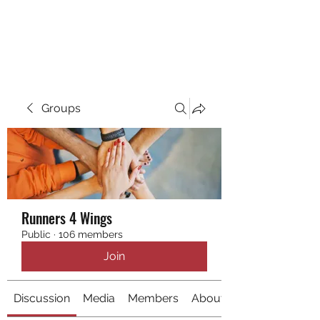
RUNNING 4 WINGS
Groups
Runners 4 Wings
Public
·
106 members
Join
Discussion
Media
Members
About