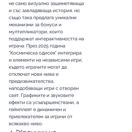
не само визуално зашеметяваща 
и със завладяваща история, но 
също така предлага уникални 
механизми за бонуси и 
мултипликатори, които 
поддържат интерактивността на 
играча. През 2025 година 
"Космическа одисея" интегрира 
и елементи на независими игри, 
където играчите могат да 
отключат нови нива и 
предизвикателства, 
наподобяващи игри с отворен 
свят. Графиките и звуковите 
ефекти са усъвършенствани, а 
геймплеят е динамичен и 
привлекателен за играчи от 
всякакво ниво.