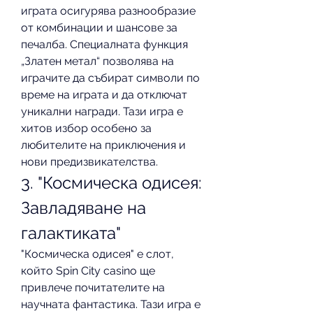
играта осигурява разнообразие 
от комбинации и шансове за 
печалба. Специалната функция 
„Златен метал“ позволява на 
играчите да събират символи по 
време на играта и да отключат 
уникални награди. Тази игра е 
хитов избор особено за 
любителите на приключения и 
нови предизвикателства.
3. "Космическа одисея: 
Завладяване на 
галактиката"
"Космическа одисея" е слот, 
който Spin City casino ще 
привлече почитателите на 
научната фантастика. Тази игра е 