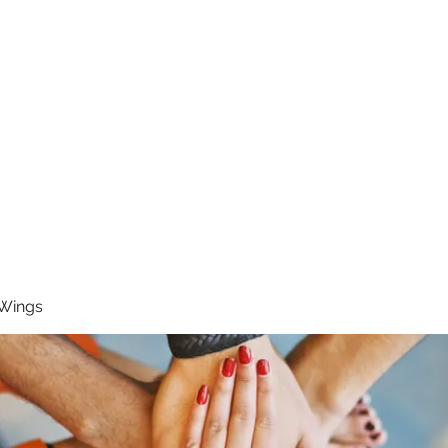
RUNNING 4 WINGS
Home
About
Groups
Contact
 Wings