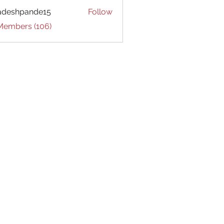
adeshpande15
Follow
hpande15
 Members (106)