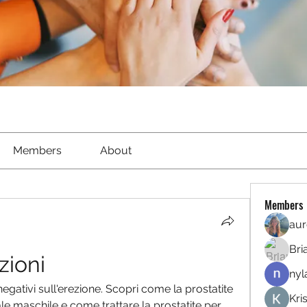
Members
About
Members
aur
Bri
zioni
nyl
negativi sull'erezione. Scopri come la prostatite 
Kri
le maschile e come trattare la prostatite per 