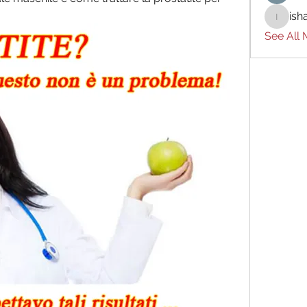
ish
ishades
See All