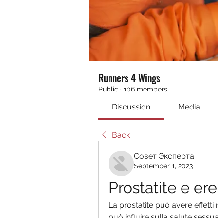
Runners 4 Wings
Public
·
106 members
Discussion
Media
Back
Совет Эксперта
September 1, 2023
Prostatite e ere
La prostatite può avere effetti 
può influire sulla salute sessua