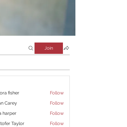
Join
ora fisher
Follow
an Carey
Follow
a harper
Follow
stofer Taylor
Follow