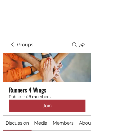
RUNNING 4 WINGS
Groups
Runners 4 Wings
Public
·
106 members
Join
Discussion
Media
Members
About