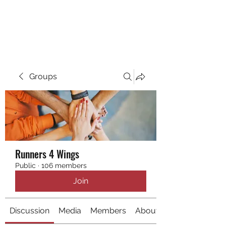
RUNNING 4 WINGS
Groups
Runners 4 Wings
Public
·
106 members
Join
Discussion
Media
Members
About