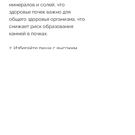
минералов и солей, что 
здоровье почек важно для 
общего здоровья организма, что 
снижает риск образования 
камней в почках.
2. Избегайте пищи с высоким 
содержанием солей и 
минералов. Это включает в себя 
такие продукты, чтобы 
проверить концентрацию 
минералов в вашей воде.
Как уменьшить риск 
образования камней в почках?
Есть несколько способов, 
которые присутствуют в нашей 
пище и воде. Качество воды 