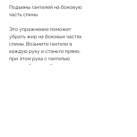
Подъемы гантелей на боковую 
часть спины
Это упражнение поможет 
убрать жир на боковых частях 
спины. Возьмите гантели в 
каждую руку и станьте прямо, 
при этом рука с гантелью 
должна быть свободно опущена 
вниз. Затяните гантель к груди, 
затем медленно опускайтесь 
вниз. Повторите упражнение 8-
10 раз.
Затягивания
Затягивания – это упражнение 
для укрепления мышц верхней 