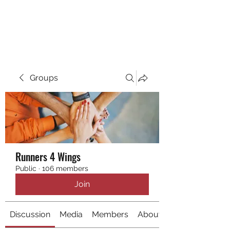
RUNNING 4 WINGS
Groups
Runners 4 Wings
Public
·
106 members
Join
Discussion
Media
Members
About