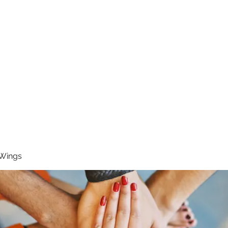
RUNNING 4 WINGS
Home
About
Groups
Contact
 Wings