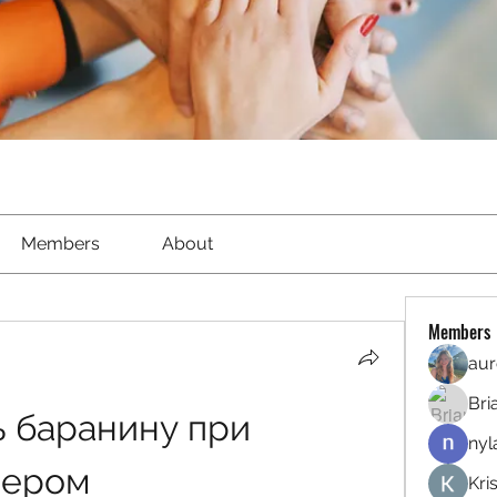
Members
About
Members
aur
Bri
 баранину при 
nyl
чером
Kri