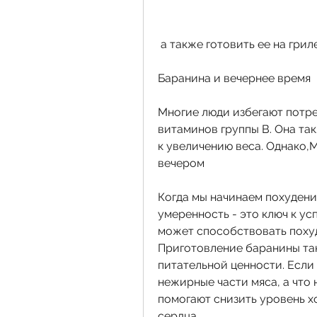
 а также готовить ее на грил
Баранина и вечернее время
Многие люди избегают потре
витаминов группы В. Она та
к увеличению веса. Однако,
вечером
Когда мы начинаем похудение
умеренность - это ключ к усп
может способствовать похуд
Приготовление баранины так
питательной ценности. Если 
нежирные части мяса, а что н
помогают снизить уровень х
сердца.