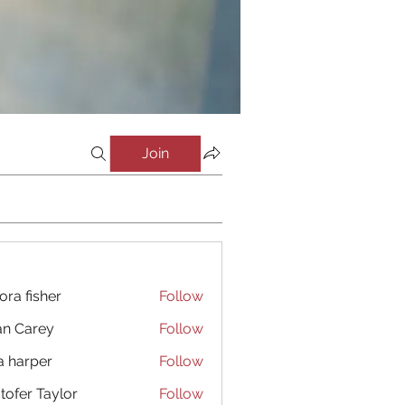
Join
ora fisher
Follow
an Carey
Follow
a harper
Follow
stofer Taylor
Follow