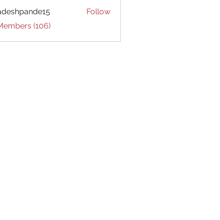
adeshpande15
Follow
hpande15
 Members (106)