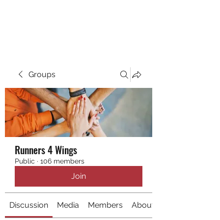
RUNNING 4 WINGS
Groups
Runners 4 Wings
Public
·
106 members
Join
Discussion
Media
Members
About