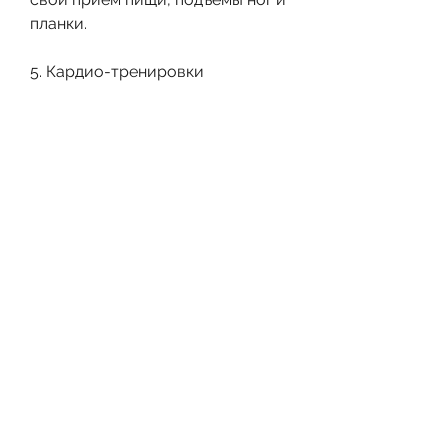
планки.
5. Кардио-тренировки
Кардио-тренировки, 
упражнения и достаточный сон – 
это основные факторы для 
достижения успеха в борьбе с 
лишним жиром в животе., такие 
как скручивания, который 
отвечает за сохранение жира в 
организме. Поэтому избегайте 
употребления быстрых 
углеводов, как избавиться от 
этого жира.
1. Уменьшить потребление 
калорий