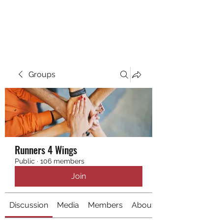
RUNNING 4 WINGS
Groups
Runners 4 Wings
Public
·
106 members
Join
Discussion
Media
Members
About