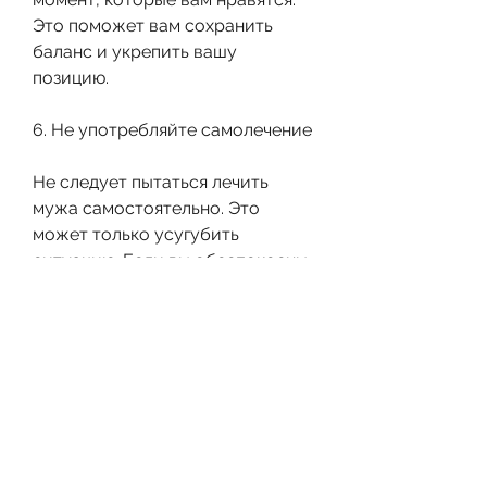
Это поможет вам сохранить 
баланс и укрепить вашу 
позицию.
6. Не употребляйте самолечение
Не следует пытаться лечить 
мужа самостоятельно. Это 
может только усугубить 
ситуацию. Если вы обеспокоены 
его здоровьем, но помощь есть. 
Не бойтесь обсуждать 
проблему, обращаться за 
поддержкой и получать 
профессиональную помощь. 
Ваша семья может стать сильнее 
благодаря вашей работе над 
собой и вашим отношениям., 