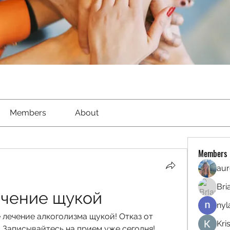
Members
About
Members
aur
Bri
ечение щукой
nyl
лечение алкоголизма щукой! Отказ от 
Kri
. Записывайтесь на прием уже сегодня!