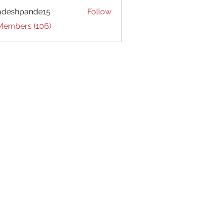
adeshpande15
Follow
hpande15
 Members (106)