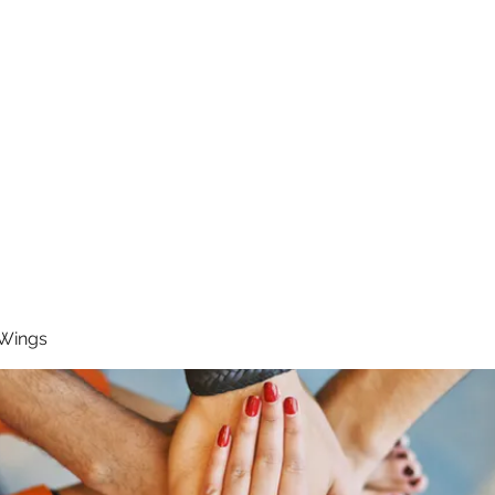
RUNNING 4 WINGS
Home
About
Groups
Contact
 Wings