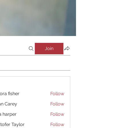
Join
ora fisher
Follow
an Carey
Follow
a harper
Follow
stofer Taylor
Follow