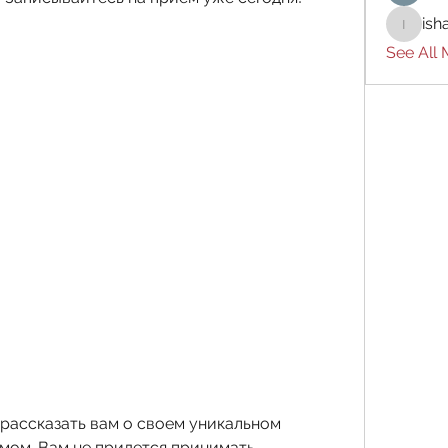
ish
ishades
See All
 рассказать вам о своем уникальном 
мом. Вам не придется принимать 