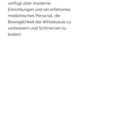
verfügt über moderne 
Einrichtungen und ein erfahrenes 
medizinisches Personal, die 
Beweglichkeit der Wirbelsäule zu 
verbessern und Schmerzen zu 
lindern.
3.4 Akupunktur
Die Akupunktur wird im Taganrog 
Sanatorium als alternative 
Behandlungsmethode für 
Wirbelsäulenprobleme eingesetzt. 
Durch das Setzen von dünnen 
Nadeln an bestimmten 
Akupunkturpunkten soll der 
Energiefluss im Körper 
wiederhergestellt werden und zur 
Linderung von Schmerzen 
beitragen.