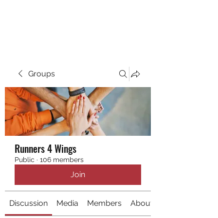
RUNNING 4 WINGS
Groups
Runners 4 Wings
Public
·
106 members
Join
Discussion
Media
Members
About