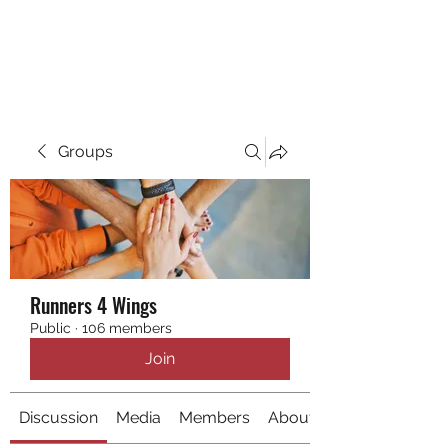
RUNNING 4 WINGS
Groups
Runners 4 Wings
Public
·
106 members
Join
Discussion
Media
Members
About