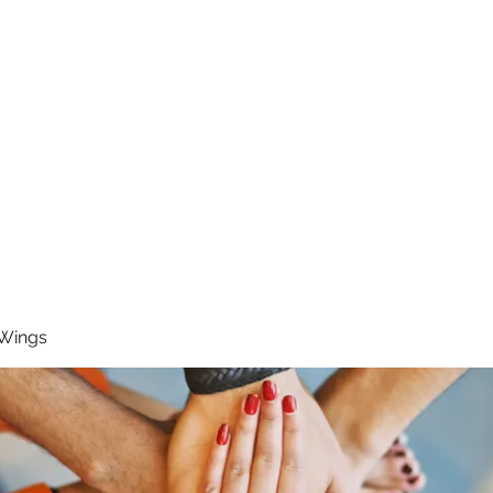
RUNNING 4 WINGS
Home
About
Groups
Contact
 Wings