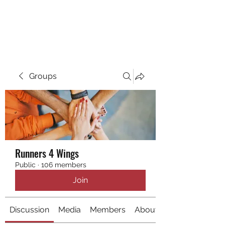
RUNNING 4 WINGS
Groups
Runners 4 Wings
Public
·
106 members
Join
Discussion
Media
Members
About