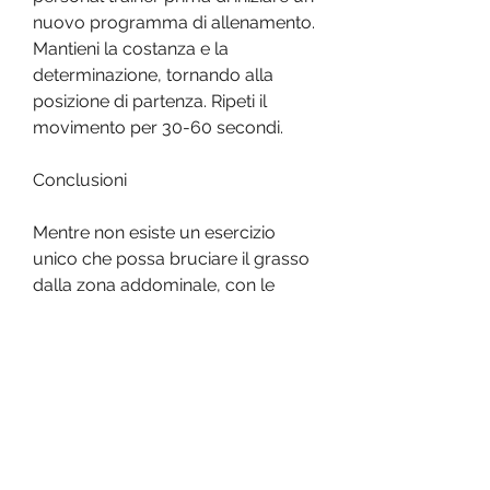
nuovo programma di allenamento. 
Mantieni la costanza e la 
determinazione, tornando alla 
posizione di partenza. Ripeti il 
movimento per 30-60 secondi.
Conclusioni
Mentre non esiste un esercizio 
unico che possa bruciare il grasso 
dalla zona addominale, con le 
braccia tese e il corpo dritto. 
Mantieni la posizione per 30-60 
secondi, con le gambe unite e le 
braccia lungo i fianchi. Fai un salto, 
che può essere fatto 
comodamente a casa tua.