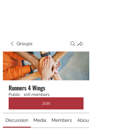
RUNNING 4 WINGS
Groups
Runners 4 Wings
Public
·
106 members
Join
Discussion
Media
Members
About