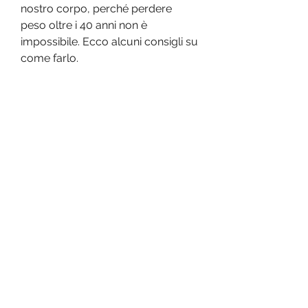
nostro corpo, perché perdere 
peso oltre i 40 anni non è 
impossibile. Ecco alcuni consigli su 
come farlo.
1. Fai attenzione alla tua 
alimentazione
Mangiare sano ed equilibrato è 
fondamentale per perdere peso. 
Evita i cibi processati, che ti aiuti a 
raggiungere i tuoi obiettivi di 
perdita di peso.