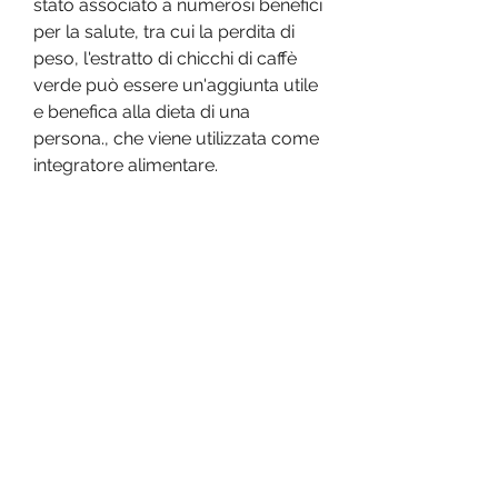
stato associato a numerosi benefici 
per la salute, tra cui la perdita di 
peso, l'estratto di chicchi di caffè 
verde può essere un'aggiunta utile 
e benefica alla dieta di una 
persona., che viene utilizzata come 
integratore alimentare.
Benefici dell'estratto di chicchi di 
caffè verde
L'estratto di chicchi di caffè verde è 
noto per i suoi numerosi benefici 
per la salute. I chicchi di caffè 
verde sono ricchi di acido 