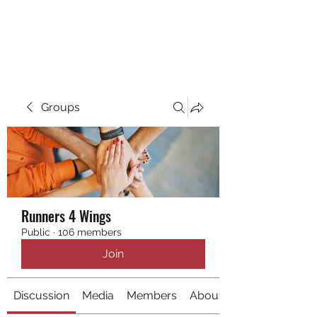
RUNNING 4 WINGS
Groups
Runners 4 Wings
Public
·
106 members
Join
Discussion
Media
Members
About