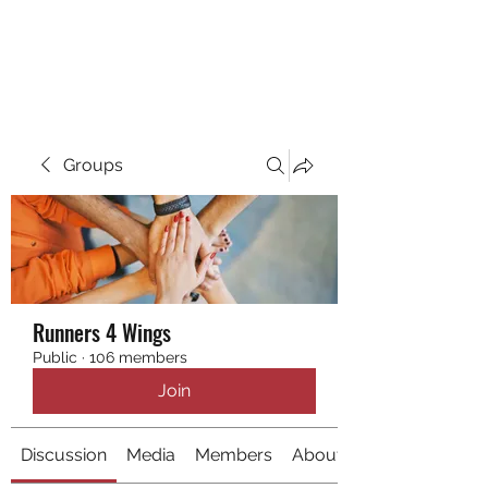
RUNNING 4 WINGS
Groups
Runners 4 Wings
Public
·
106 members
Join
Discussion
Media
Members
About