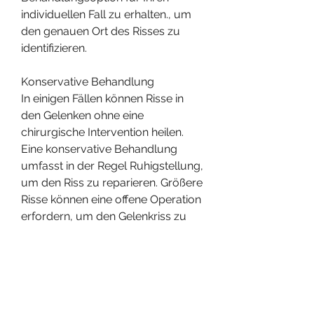
individuellen Fall zu erhalten., um 
den genauen Ort des Risses zu 
identifizieren.
Konservative Behandlung
In einigen Fällen können Risse in 
den Gelenken ohne eine 
chirurgische Intervention heilen. 
Eine konservative Behandlung 
umfasst in der Regel Ruhigstellung, 
um den Riss zu reparieren. Größere 
Risse können eine offene Operation 
erfordern, um den Gelenkriss zu 
heilen. Die Art der Operation hängt 
von der Lokalisation und Schwere 
des Risses ab. Bei kleineren Rissen 
kann eine Gelenkspiegelung 
(Arthroskopie) durchgeführt 