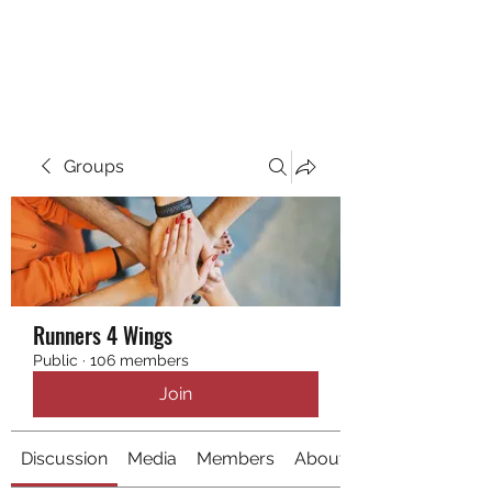
RUNNING 4 WINGS
Groups
Runners 4 Wings
Public
·
106 members
Join
Discussion
Media
Members
About