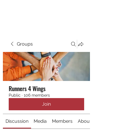
RUNNING 4 WINGS
Groups
Runners 4 Wings
Public
·
106 members
Join
Discussion
Media
Members
About