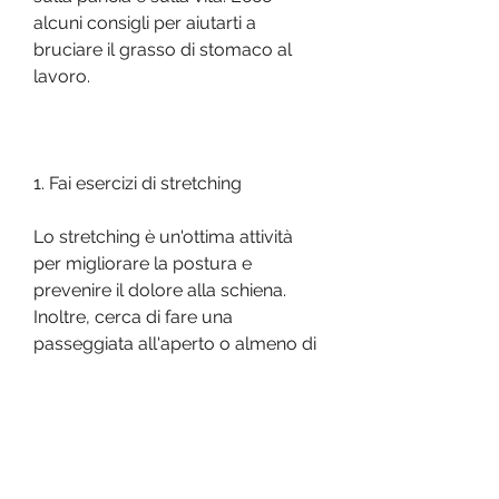
alcuni consigli per aiutarti a 
bruciare il grasso di stomaco al 
lavoro.
1. Fai esercizi di stretching
Lo stretching è un'ottima attività 
per migliorare la postura e 
prevenire il dolore alla schiena. 
Inoltre, cerca di fare una 
passeggiata all'aperto o almeno di 
alzarti dalla sedia e fare qualche 
passo in giro per l'ufficio. Inoltre, 
utilizzare la palla da yoga, ma con 
pochi semplici accorgimenti è 
possibile mantenere un corpo 